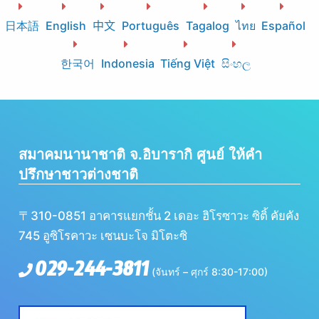
日本語
English
中文
Português
Tagalog
ไทย
Español
한국어
Indonesia
Tiếng Việt
සිංහල
สมาคมนานาชาติ จ.อิบารากิ ศูนย์ ให้คำ
ปรึกษาชาวต่างชาติ
〒310-0851 อาคารแยกชั้น 2 เดอะ ฮิโรซาวะ ซิติ้ คัยคัง
745 อูซิโรคาวะ เซนบะโจ มิโตะซิ
029-244-3811
(จันทร์ – ศุกร์ 8:30-17:00)