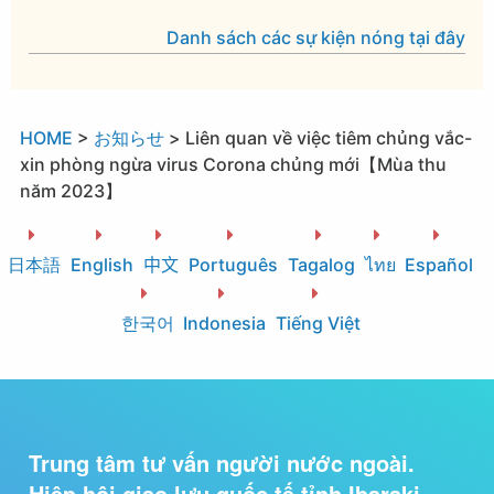
Danh sách các sự kiện nóng tại đây
HOME
>
お知らせ
>
Liên quan về việc tiêm chủng vắc-
xin phòng ngừa virus Corona chủng mới【Mùa thu
năm 2023】
日本語
English
中文
Português
Tagalog
ไทย
Español
한국어
Indonesia
Tiếng Việt
Trung tâm tư vấn người nước ngoài.
Hiệp hội giao lưu quốc tế tỉnh Ibaraki.