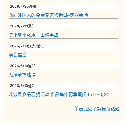
2026/7/30
通知
面向外国人的免费专家咨询日–筑西会场
2026/7/13
通知
防止夏季溺水・山难事故
2026/7/13
观光/活动
展会信息
2026/6/10
通知
无法戒掉赌博…
2026/6/10
通知
茨城县食品募捐活动 食品集中募集期间 6/1～6/30
单击此处了解最新话题