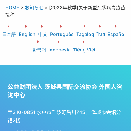
HOME
>
お知らせ
>
[2023年秋季]关于新型冠状病毒疫苗
接种
日本語
English
中文
Português
Tagalog
ไทย
Español
한국어
Indonesia
Tiếng Việt
公益财团法人 茨城县国际交流协会 外国人咨
询中心
〒310-0851 水户市千波町后川745 广泽城市会馆分
馆2楼