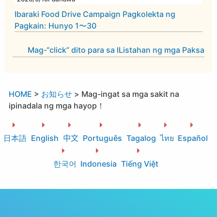
Ibaraki Food Drive Campaign Pagkolekta ng
Pagkain: Hunyo 1〜30
Mag-“click” dito para sa lListahan ng mga Paksa
HOME
>
お知らせ
>
Mag-ingat sa mga sakit na
ipinadala ng mga hayop！
日本語
English
中文
Português
Tagalog
ไทย
Español
한국어
Indonesia
Tiếng Việt