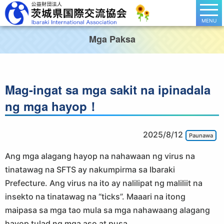
MENU
Mga Paksa
Mag-ingat sa mga sakit na ipinadala
ng mga hayop！
2025/8/12
Paunawa
Ang mga alagang hayop na nahawaan ng virus na
tinatawag na SFTS ay nakumpirma sa Ibaraki
Prefecture. Ang virus na ito ay nalilipat ng maliliit na
insekto na tinatawag na “ticks”. Maaari na itong
maipasa sa mga tao mula sa mga nahawaang alagang
hayop tulad ng mga aso at pusa.