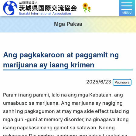
MENU
Mga Paksa
Ang pagkakaroon at paggamit ng
marijuana ay isang krimen
2025/6/23
Paunawa
Parami nang parami, lalo na ang mga Kabataan, ang
umaabuso sa marijuana. Ang marijuana ay nagiging
sanhi ng pagkagumon at may mga side effect tulad ng
mga guni-guni at memory disorder, na ginagawa itong
isang napakasamang gamot sa katawan. Noong
nakaraang Disyembre, nagbago ang batas tungkol sa