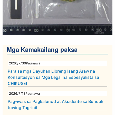
Mga Kamakailang paksa
2026/7/30
Paunawa
Para sa mga Dayuhan Libreng Isang Araw na
Konsultasyon sa Mga Legal na Espesyalista sa
CHIKUSEI
2026/7/13
Paunawa
Pag-iwas sa Pagkalunod at Aksidente sa Bundok
tuwing Tag-init