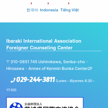
한국어
Indonesia
Tiếng Việt
Ibaraki International Association
Foreigner Counseling Center
〒310-0851 745 Ushirokawa, Senba-cho・
Hirosawa・Annex of Kenmin Bunka Center2F
029-244-3811
(Lunes～Biyernes 8:30～
17:00)