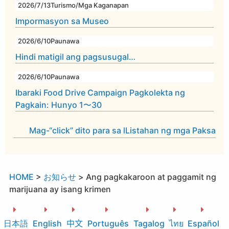
2026/7/13
Turismo/Mga Kaganapan
Impormasyon sa Museo
2026/6/10
Paunawa
Hindi matigil ang pagsusugal…
2026/6/10
Paunawa
Ibaraki Food Drive Campaign Pagkolekta ng
Pagkain: Hunyo 1〜30
Mag-“click” dito para sa lListahan ng mga Paksa
HOME
>
お知らせ
>
Ang pagkakaroon at paggamit ng
marijuana ay isang krimen
日本語
English
中文
Português
Tagalog
ไทย
Español