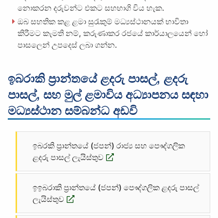
නොකරන දරුවන්ට එකට සහභාගි විය හැක.
ඔබ සහතික කළ ළමා සුරැකුම් මධ්‍යස්ථානයක් භාවිතා
කිරීමට කැමති නම්, කරුණාකර රජයේ කාර්යාලයෙන් හෝ
පාසලෙන් උපදෙස් ලබා ගන්න.
ඉබරාකි ප්‍රාන්තයේ ළදරු පාසල්, ළදරු
පාසල්, සහ මුල් ළමාවිය අධ්‍යාපනය සඳහා
මධ්‍යස්ථාන සම්බන්ධ අඩවි
ඉබරකි ප්‍රාන්තයේ (ජපන්) රාජ්‍ය සහ පෞද්ගලික
ළදරු පාසල් ලැයිස්තුව
ඉඉබරාකි ප්‍රාන්තයේ (ජපන්) පෞද්ගලික ළදරු පාසල්
ලැයිස්තුව