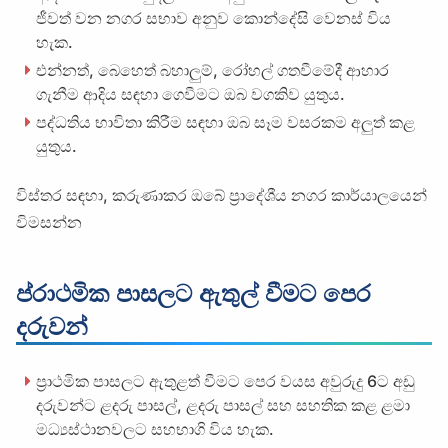
ජීවත් වන නගර සභාව අනුව කොන්දේසි වෙනස් විය
හැක.
එන්නත්, බෙහෙත් බහාලුම්, රෝහල් ගතවීමේදී ආහාර
ගැනීම ආදිය සඳහා ගෙවීමට ඔබ වගකිව යුතුය.
පද්ධතිය භාවිතා කිරීම සඳහා ඔබ සෑම වසරකම අලුත් කළ
යුතුය.
විස්තර සඳහා, කරුණාකර ඔබේ ප්‍රාදේශීය නගර කාර්යාලයෙන්
විමසන්න
ප්රාථමික පාසලට ඇතුල් වීමට පෙර
දරුවන්
ප්‍රාථමික පාසලට ඇතුළත් වීමට පෙර වයස අවුරුදු 6ට අඩු
දරුවන්ට ළදරු පාසල්, ළදරු පාසල් සහ සහතික කළ ළමා
මධ්‍යස්ථානවලට සහභාගි විය හැක.