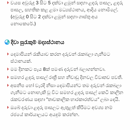
වයස අවුරුදු 3 සිට 5 දක්වා ළමුන් සඳහා ළදරු පාසල, ළදරු
පාසල, සහතික කළ ළමා මධ්‍යස්ථානය, ආදිය නොමිලේ.
(අවුරුදු 0 සිට 2 දක්වා ළමුන් සඳහා ගාස්තු අය
නොකෙරේ.)
දිවා සුරැකුම් මද්‍යස්ථානය
දෙමාපියන් රැකියාව කරන දරුවන් රැකබලා ගැනීමට
ස්ථානයක්.
මම දිනකට පැය 8ක් පමණ දරුවන් බලාගන්නවා.
සමහර ළදරු පාසල් රාත්‍රී සහ නිවාඩු දිනවල විවෘතව පවතී.
අසනීප හෝ වැරදි නිසා දෙමාපියන්ට තම දරුවන් රැකබලා
ගැනීමට නොහැකි වූ විට සමහර ළදරු පාසල් කෙටි කාලීන
රැකවරණය සඳහා “තාවකාලික භාරකාරත්වය” ලබා දෙයි.
ඔබේ දරුවා ළදරු පාසලට ඇතුළත් කිරීමට අවශ්‍ය නම්
රජයේ කාර්යාලයට අයදුම් කරන්න.