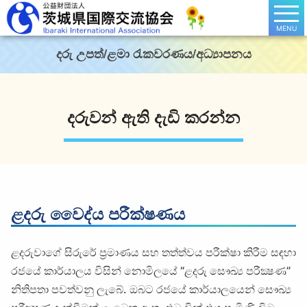
MENU
දරු උපත්/ළමා රැකවරණය/අධ්‍යාපනය
දරුවන් ඇති දැඩි කරන්න
ළදරු වෛද්ය පරීක්ෂණය
ළදරුවාගේ සිරුරේ ප්‍රමාණය සහ තත්ත්වය පරීක්ෂා කිරීම සඳහා
රජයේ කාර්යාලය විසින් නොමිලයේ “ළදරු සෞඛ්‍ය පරීක්‍ෂණ”
නිතිපතා පවත්වනු ලැබේ. ඔබට රජයේ කාර්යාලයෙන් සෞඛ්‍ය