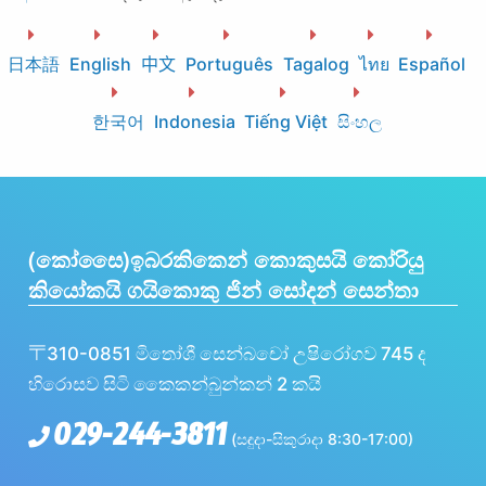
日本語
English
中文
Português
Tagalog
ไทย
Español
한국어
Indonesia
Tiếng Việt
සිංහල
(කෝසෛ)ඉබරකිකෙන් කොකුසයි කෝරියු
කියෝකයි ගයිකොකු ජින් සෝදන් සෙන්තා
〒310-0851 මිතෝශී සෙන්බචෝ උෂිරෝගව 745 ද
හිරොසව සිටි කෛකන්බුන්කන් 2 කයි
029-244-3811
(සඳුදා-සිකුරාදා 8:30-17:00)