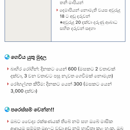
තනි මාපියන්
දෙමාපියන් නොමැති වයස අවුරුදු
18 ට අඩු දරුවන්
※අවුරුදු 20 දක්වා දරුණු ආබාධ
සහිත දරුවන් සඳහා
ගෙවිය යුතු මුදල
බාහිර රෝගීන්: දිනකට යෙන් 600 (මසකට 2 වතාවක්
දක්වා, 3 වන වතාවට පසු නැවත ගෙවීමක් නොමැත)
රෝහල්ගත කිරීම: දිනකට යෙන් 300 (මසකට යෙන්
3,000 දක්වා)
පරෙස්සම් වෙන්න!!
ඔබට වෛද්‍ය රක්ෂණයක් තිබේ නම් සහ ඔබේ මාසික
ආදායම සම්මත මුදලට වඩා අඩු නම් භාවිතා කළ හැක. ඔබ