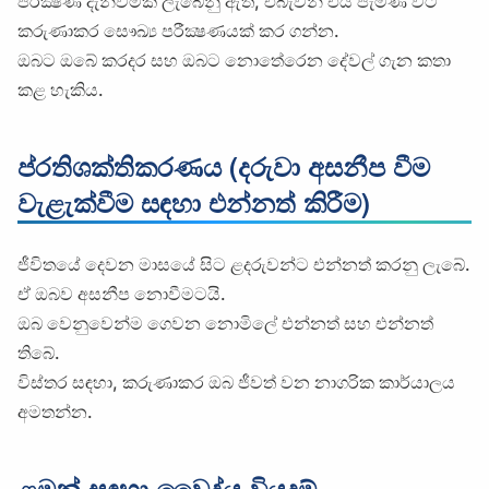
පරීක්‍ෂණ දැන්වීමක් ලැබෙනු ඇත, එබැවින් එය පැමිණි විට
කරුණාකර සෞඛ්‍ය පරීක්‍ෂණයක් කර ගන්න.
ඔබට ඔබේ කරදර සහ ඔබට නොතේරෙන දේවල් ගැන කතා
කළ හැකිය.
ප්රතිශක්තිකරණය (දරුවා අසනීප වීම
වැළැක්වීම සඳහා එන්නත් කිරීම)
ජීවිතයේ දෙවන මාසයේ සිට ළදරුවන්ට එන්නත් කරනු ලැබේ.
ඒ ඔබව අසනීප නොවීමටයි.
ඔබ වෙනුවෙන්ම ගෙවන නොමිලේ එන්නත් සහ එන්නත්
තිබේ.
විස්තර සඳහා, කරුණාකර ඔබ ජීවත් වන නාගරික කාර්යාලය
අමතන්න.
ළමුන් සඳහා වෛද්ය වියදම්