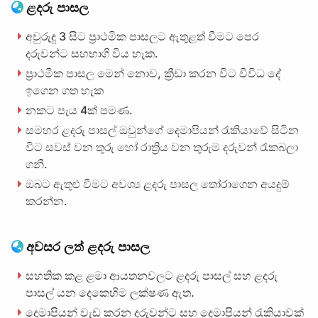
ළදරු පාසල
අවුරුදු 3 සිට ප්‍රාථමික පාසලට ඇතුළත් වීමට පෙර
දරුවන්ට සහභාගි විය හැක.
ප්‍රාථමික පාසල මෙන් නොව, ක්‍රීඩා කරන විට විවිධ දේ
ඉගෙන ගත හැක
නකට පැය 4ක් පමණ.
සමහර ළදරු පාසල් ඔවුන්ගේ දෙමාපියන් රැකියාවේ සිටින
විට සවස් වන තුරු හෝ රාත්‍රිය වන තුරුම දරුවන් රැකබලා
ගනී.
ඔබට ඇතුළු වීමට අවශ්‍ය ළදරු පාසල තෝරාගෙන අයදුම්
කරන්න.
අවසර ලත් ළදරු පාසල
සහතික කළ ළමා ආයතනවලට ළදරු පාසල් සහ ළදරු
පාසල් යන දෙකෙහිම ලක්ෂණ ඇත.
දෙමාපියන් වැඩ කරන දරුවන්ට සහ දෙමාපියන් රැකියාවක්