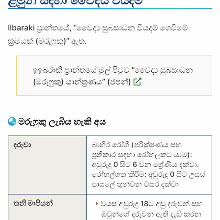
IIbaraki ප්‍රාන්තයේ, “වෛද්‍ය සුබසාධන වියදම් ගෙවීමේ
ක්‍රමයක් (මරුෆුකු)” ඇත.
ඉඉබරාකි ප්‍රාන්තයේ මුල් පිටුව “වෛද්‍ය සුබසාධන
(මරුෆුකු) යාන්ත්‍රණය” (ජපන්)
මරුෆුකු ලැබිය හැකි අය
දරුවා
බාහිර රෝගී (පරීක්ෂණය සහ
ප්‍රතිකාර සඳහා රෝහලකට යාම):
අවුරුදු 0 සිට 6 වන ශ්‍රේණිය දක්වා.
රෝහල්ගත කිරීම: අවුරුදු 0 සිට උසස්
පාසලේ තුන්වන වසර දක්වා
තනි මාපියන්
වයස අවුරුදු 18ට අඩු දරුවන් සහ
ඔවුන්ගේ දරුවන් ඇති දැඩි කරන