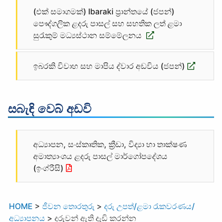
(එක් සමාගමක්) Ibaraki ප්‍රාන්තයේ (ජපන්)
පෞද්ගලික ළදරු පාසල් සහ සහතික ලත් ළමා
සුරැකුම් මධ්‍යස්ථාන සම්මේලනය
ඉබරකි විවාහ සහ මාපිය ද්වාර අඩවිය (ජපන්)
සබැඳි වෙබ් අඩවි
අධ්‍යාපන, සංස්කෘතික, ක්‍රීඩා, විද්‍යා හා තාක්ෂණ
අමාත්‍යාංශය ළදරු පාසල් මාර්ගෝපදේශය
(ඉංග්රීසි)
HOME
>
ජීවන තොරතුරු
>
දරු උපත්/ළමා රැකවරණය/
අධ්‍යාපනය
>
දරුවන් ඇති දැඩි කරන්න