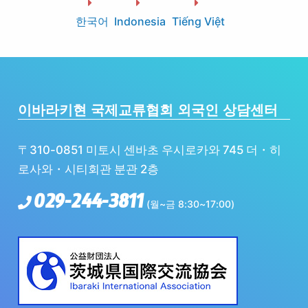
한국어
Indonesia
Tiếng Việt
이바라키현 국제교류협회 외국인 상담센터
〒310-0851 미토시 센바초 우시로카와 745 더・히
로사와・시티회관 분관 2층
029-244-3811
(월~금 8:30~17:00)