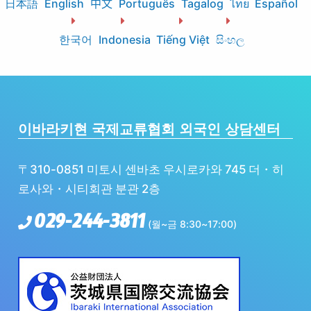
日本語
English
中文
Português
Tagalog
ไทย
Español
한국어
Indonesia
Tiếng Việt
සිංහල
이바라키현 국제교류협회 외국인 상담센터
〒310-0851 미토시 센바초 우시로카와 745 더・히
로사와・시티회관 분관 2층
029-244-3811
(월~금 8:30~17:00)