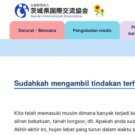
P
Darurat・Bencana
Pengobatan medis
ka
Sudahkah mengambil tindakan terh
Kita telah memasuki musim dimana banyak terjadi ben
aliran bebatuan, tanah longsor, dll. Apakah anda 
Akhir-akhir ini, hujan lebat yang turun dalam wakt