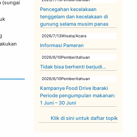
a (sungai
Pencegahan kecelakaan
tenggelam dan kecelakaan di
tuk
gunung selama musim panas
g
2026/7/13
Wisata/Acara
lakukan
Informasi Pameran
2026/6/10
Pemberitahuan
Tidak bisa berhenti berjudi…
2026/6/10
Pemberitahuan
Kampanye Food Drive Ibaraki
Periode pengumpulan makanan:
1 Juni – 30 Juni
Klik di sini untuk daftar topik