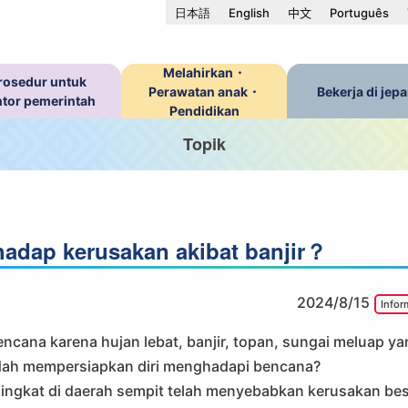
日本語
English
中文
Português
Melahirkan・
rosedur untuk
Perawatan anak・
Bekerja di jep
ntor pemerintah
Pendidikan
Topik
adap kerusakan akibat banjir？
2024/8/15
Infor
cana karena hujan lebat, banjir, topan, sungai meluap yan
sudah mempersiapkan diri menghadapi bencana?
u singkat di daerah sempit telah menyebabkan kerusakan be