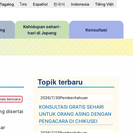
Tagalog
ไทย
Español
한국어
Indonesia
Tiếng Việt
Kehidupan sehari-
ang
Konsultasi
hari di Jepang
Topik terbaru
2026/7/30
Pemberitahuan
masi bencana
KONSULTASI GRATIS SEHARI
g disertai
UNTUK ORANG ASING DENGAN
PENGACARA DI CHIKUSEI
sar
2026/7/13
Pemberitahuan