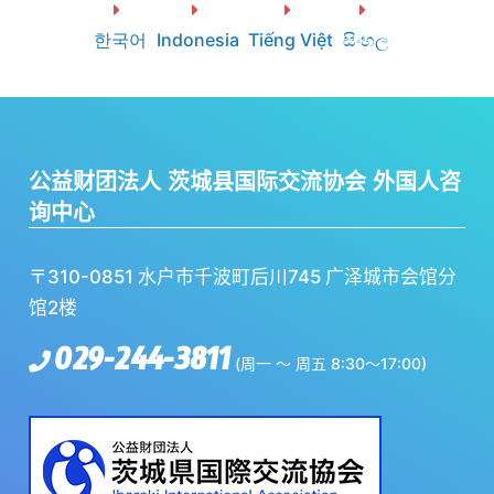
한국어
Indonesia
Tiếng Việt
සිංහල
公益财团法人 茨城县国际交流协会 外国人咨
询中心
〒310-0851 水户市千波町后川745 广泽城市会馆分
馆2楼
029-244-3811
(周一 ～ 周五 8:30～17:00)