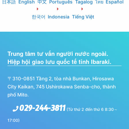
日本語
English
中文
Português
Tagalog
ไทย
Español
한국어
Indonesia
Tiếng Việt
Trung tâm tư vấn người nước ngoài.
Hiệp hội giao lưu quốc tế tỉnh Ibaraki.
〒310-0851 Tầng 2, tòa nhà Bunkan, Hirosawa
City Kaikan, 745 Ushirokawa Senba-cho, thành
phố Mito.
029-244-3811
(Từ thứ 2 đến thứ 6 8:30～
17:00)