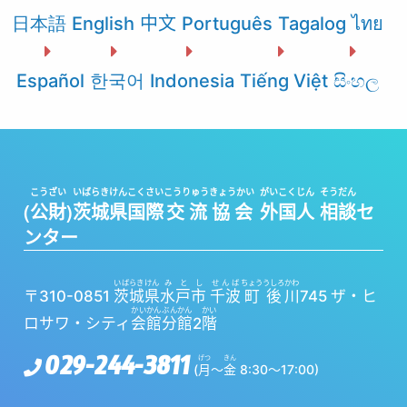
日本語
English
中文
Português
Tagalog
ไทย
Español
한국어
Indonesia
Tiếng Việt
සිංහල
こうざい
いばらきけん
こくさい
こうりゅう
きょうかい
がいこくじん
そうだん
(
公財
)
茨城県
国際
交流
協会
外国人
相談
セ
ンター
いばらきけん
みとし
せんば
ちょう
うしろ
かわ
〒310-0851
茨城県
水戸市
千波
町
後
川
745 ザ・ヒ
かいかん
ぶんかん
かい
ロサワ・シティ
会館
分館
2
階
029-244-3811
げつ
きん
(
月
〜
金
8:30～17:00)