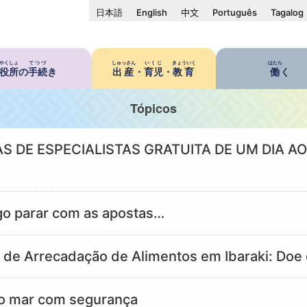
日本語
English
中文
Português
Tagalog
やくしょ
てつづ
しゅっさん
いくじ
きょういく
はたら
役所
の
手続
き
出産
・
育児
・
教育
働
く
Tópicos
S DE ESPECIALISTAS GRATUITA DE UM DIA A
go parar com as apostas…
de Arrecadação de Alimentos em Ibaraki: Doe 
 o mar com segurança