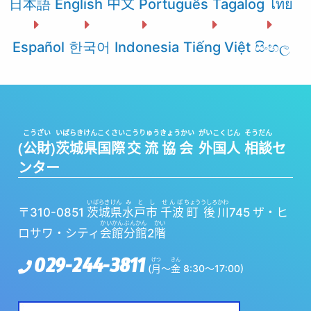
日本語
English
中文
Português
Tagalog
ไทย
Español
한국어
Indonesia
Tiếng Việt
සිංහල
こうざい
いばらきけん
こくさい
こうりゅう
きょうかい
がいこくじん
そうだん
(
公財
)
茨城県
国際
交流
協会
外国人
相談
セ
ンター
いばらきけん
みとし
せんば
ちょう
うしろ
かわ
〒310-0851
茨城県
水戸市
千波
町
後
川
745 ザ・ヒ
かいかん
ぶんかん
かい
ロサワ・シティ
会館
分館
2
階
029-244-3811
げつ
きん
(
月
〜
金
8:30～17:00)