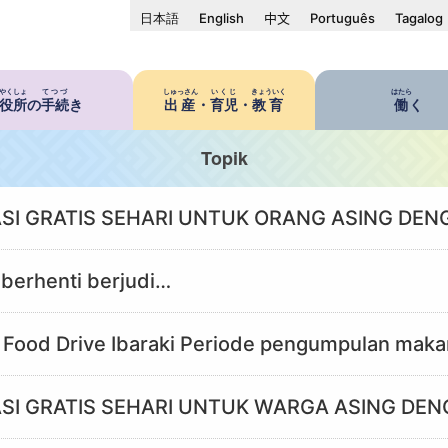
日本語
English
中文
Português
Tagalog
やくしょ
てつづ
しゅっさん
いくじ
きょういく
はたら
役所
の
手続
き
出産
・
育児
・
教育
働
く
Topik
SI GRATIS SEHARI UNTUK ORANG ASING DEN
 berhenti berjudi…
ood Drive Ibaraki Periode pengumpulan makana
SI GRATIS SEHARI UNTUK WARGA ASING DEN