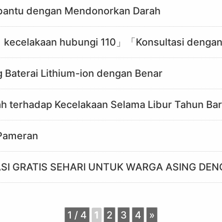
antu dengan Mendonorkan Darah
kecelakaan hubungi 110」「Konsultasi dengan
 Baterai Lithium-ion dengan Benar
h terhadap Kecelakaan Selama Libur Tahun Ba
 Pameran
SI GRATIS SEHARI UNTUK WARGA ASING DENG
1 / 4
1
2
3
4
»