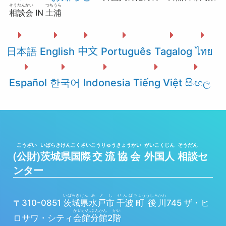
そうだんかい
つちうら
相談会
IN
土浦
日本語
English
中文
Português
Tagalog
ไทย
Español
한국어
Indonesia
Tiếng Việt
සිංහල
こうざい
いばらきけん
こくさい
こうりゅう
きょうかい
がいこくじん
そうだん
(
公財
)
茨城県
国際
交流
協会
外国人
相談
セ
ンター
いばらきけん
みとし
せんば
ちょう
うしろ
かわ
〒310-0851
茨城県
水戸市
千波
町
後
川
745 ザ・ヒ
かいかん
ぶんかん
かい
ロサワ・シティ
会館
分館
2
階