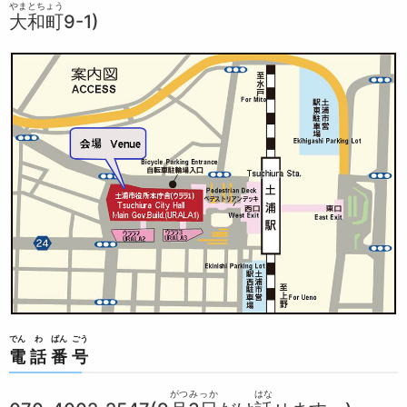
やまとちょう
大和町
9-1)
でん
わ
ばん
ごう
電
話
番
号
がつ
みっか
はな