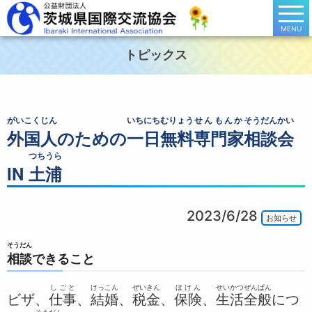
MENU
トピックス
がいこくじん
いちにち
むりょう
せんもんか
そうだんかい
外国人
のための
一日
無料
専門家
相談会
つちうら
IN
土浦
2023/6/28
お知らせ
そうだん
相談
できること
しごと
けっこん
ぜいきん
ほけん
せい
かつ
ぜんぱん
ビザ、
仕事
、
結婚
、
税金
、
保険
、
生
活
全般
につ