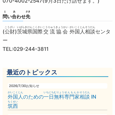
070-4002-2547(9
月
3日
だけ
話
せます。)
と
あ
さき
問
い
合
わせ
先
こう
ざい
いばらきけん
こくさい
こうりゅう
きょうかい
がいこくじん
そうだん
(
公
財
)
茨城県
国際
交流
協会
外国人
相談
センタ
ー
TEL:029-244-3811
最近のトピックス
2026/7/30
お知らせ
がいこくじん
いちにち
むりょう
せんもんか
そうだん
外国人
のための
一日
無料
専門家
相談
IN
ちくせい
筑西