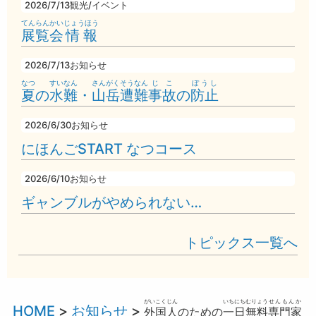
2026/7/13
観光/イベント
てんらんかい
じょうほう
展覧会
情報
2026/7/13
お知らせ
なつ
すいなん
さんがく
そうなん
じこ
ぼうし
夏
の
水難
・
山岳
遭難
事故
の
防止
2026/6/30
お知らせ
にほんごSTART なつコース
2026/6/10
お知らせ
ギャンブルがやめられない…
トピックス一覧へ
がいこくじん
いちにち
むりょう
せんもんか
HOME
>
お知らせ
>
外国人
のための
一日
無料
専門家