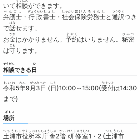
そうだん
いて
相談
ができます。
べんごし
ぎょうせい
しょし
しゃかい
ほけん
ろうむし
つう
やく
弁護士
・
行政
書士
・
社会
保険
労務士
と
通
訳
つき
はな
で
話
せます。
かね
よやく
ひみつ
お
金
はかかりません。
予約
はいりません。
秘密
まも
は
守
ります。
そうだん
ひ
相談
できる
日
れいわ
ねん
がつ
みっか
にち
うけつけ
令和
5
年
9
月
3日
(
日
)10:00～15:00(
受付
は14:30
まで)
ば
しょ
場
所
つちうらし
やくしょ
ほんちょうしゃ
かい
けんしゅうしつ
つちうらし
土浦市
役所
本庁舎
2
階
研修室
1・2 (
土浦市