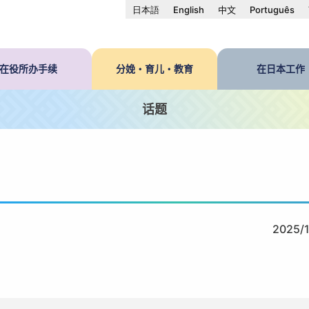
日本語
English
中文
Português
在役所办手续
分娩・育儿・教育
在日本工作
话题
2025/1