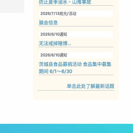
防止夏季溺水・山难事故
2026/7/13
观光/活动
展会信息
2026/6/10
通知
无法戒掉赌博…
2026/6/10
通知
茨城县食品募捐活动 食品集中募集
期间 6/1～6/30
单击此处了解最新话题