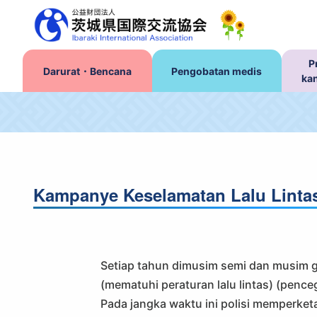
P
Darurat・Bencana
Pengobatan medis
ka
Kampanye Keselamatan Lalu Linta
Setiap tahun dimusim semi dan musim g
(mematuhi peraturan lalu lintas) (pence
Pada jangka waktu ini polisi memperketa