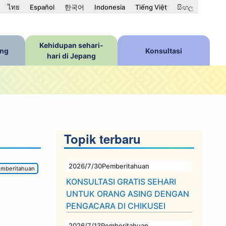
ไทย
Español
한국어
Indonesia
Tiếng Việt
සිංහල
Kehidupan sehari-
ang
Konsultasi
hari di Jepang
Topik terbaru
2026/7/30
Pemberitahuan
mberitahuan
KONSULTASI GRATIS SEHARI
UNTUK ORANG ASING DENGAN
PENGACARA DI CHIKUSEI
2026/7/13
Pemberitahuan