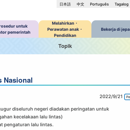
日本語
中文
Português
Tagalog
Melahirkan・
rosedur untuk
Perawatan anak・
Bekerja di jep
ntor pemerintah
Pendidikan
Topik
s Nasional
2022/9/21
Pe
ugur diseluruh negeri diadakan peringatan untuk
gahan kecelakaan lalu lintas)
t pengaturan lalu lintas.