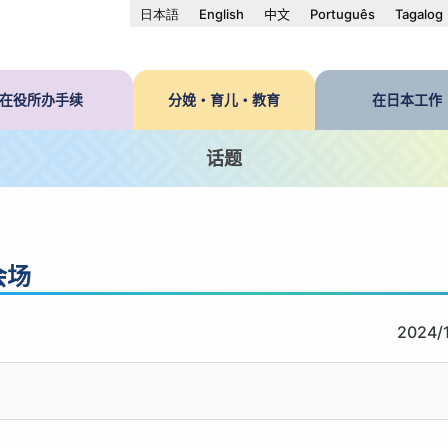
日本語
English
中文
Português
Tagalog
在役所办手续
分娩・育儿・教育
在日本工作
话题
会场
2024/