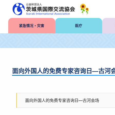
紧急情况・灾害
医疗
面向外国人的免费专家咨询日—古河
面向外国人的免费专家咨询日—古河会场