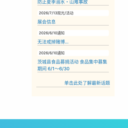
防止夏季溺水・山难事故
2026/7/13
观光/活动
展会信息
2026/6/10
通知
无法戒掉赌博…
2026/6/10
通知
茨城县食品募捐活动 食品集中募集
期间 6/1～6/30
单击此处了解最新话题