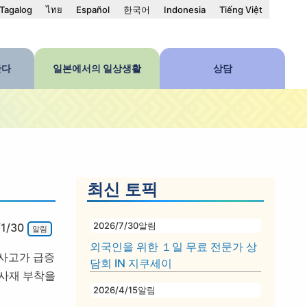
Tagalog
ไทย
Español
한국어
Indonesia
Tiếng Việt
한다
일본에서의 일상생활
상담
최신 토픽
2026/7/30
알림
1/30
알림
외국인을 위한 １일 무료 전문가 상
 사고가 급증
담회 IN 지쿠세이
반사재 부착을
2026/4/15
알림