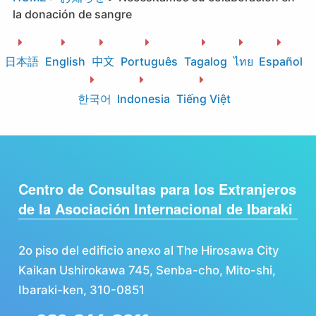
la donación de sangre
日本語
English
中文
Português
Tagalog
ไทย
Español
한국어
Indonesia
Tiếng Việt
Centro de Consultas para los Extranjeros
de la Asociación Internacional de Ibaraki
2o piso del edificio anexo al The Hirosawa City
Kaikan Ushirokawa 745, Senba-cho, Mito-shi,
Ibaraki-ken, 310-0851