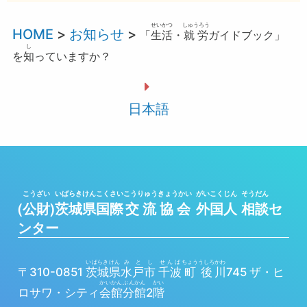
せいかつ
しゅうろう
HOME
>
お知らせ
>
「
生活
・
就労
ガイドブック」
し
を
知
っていますか？
日本語
こうざい
いばらきけん
こくさい
こうりゅう
きょうかい
がいこくじん
そうだん
(
公財
)
茨城県
国際
交流
協会
外国人
相談
セ
ンター
いばらきけん
みとし
せんば
ちょう
うしろ
かわ
〒310-0851
茨城県
水戸市
千波
町
後
川
745 ザ・ヒ
かいかん
ぶんかん
かい
ロサワ・シティ
会館
分館
2
階