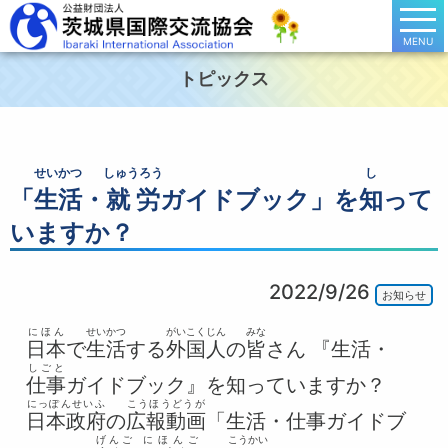
MENU
トピックス
せいかつ
しゅうろう
し
「
生活
・
就労
ガイドブック」を
知
って
いますか？
2022/9/26
お知らせ
にほん
せいかつ
がいこくじん
みな
日本
で
生活
する
外国人
の
皆
さん 『生活・
しごと
仕事
ガイドブック』を知っていますか？
にっぽんせいふ
こうほうどうが
日本政府
の
広報動画
「生活・仕事ガイドブ
げんご
にほんご
こうかい