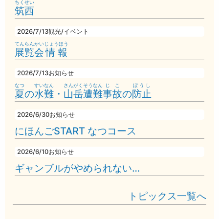
ちくせい
筑西
2026/7/13
観光/イベント
てんらんかい
じょうほう
展覧会
情報
2026/7/13
お知らせ
なつ
すいなん
さんがく
そうなん
じこ
ぼうし
夏
の
水難
・
山岳
遭難
事故
の
防止
2026/6/30
お知らせ
にほんごSTART なつコース
2026/6/10
お知らせ
ギャンブルがやめられない…
トピックス一覧へ