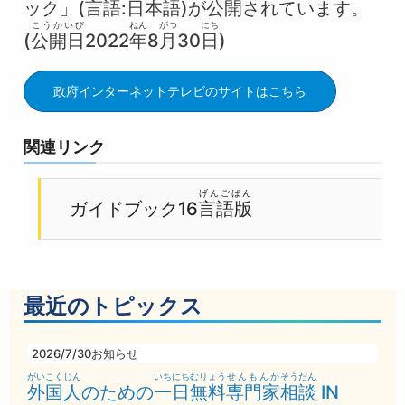
ック」(
言語
:
日本語
)が
公開
されています。
こうかいび
ねん
がつ
にち
(
公開日
2022
年
8
月
30
日
)
政府インターネットテレビのサイトはこちら
関連リンク
げんごばん
ガイドブック16
言語版
最近のトピックス
2026/7/30
お知らせ
がいこくじん
いちにち
むりょう
せんもんか
そうだん
外国人
のための
一日
無料
専門家
相談
IN